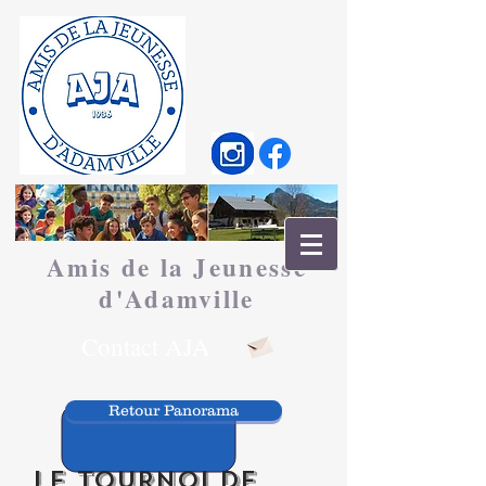
Amis de la Jeunesse
d'
Adamville
Contact AJA
Retour Panorama
Le tournoi de