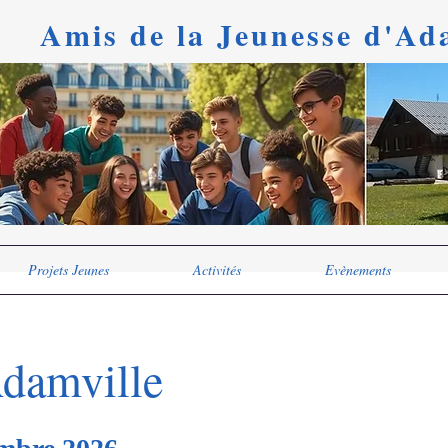
Amis de la Jeunesse d'
Ada
Projets Jeunes
Activités
Evènements
Adamville