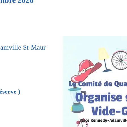
mbre 2026
amville St-Maur
éserve )